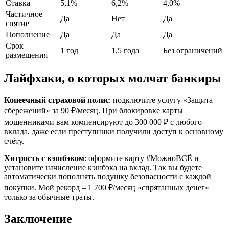
Ставка
5,1%
6,2%
4,0%
Частичное
Да
Нет
Да
снятие
Пополнение
Да
Да
Да
Срок
1 год
1,5 года
Без ограничений
размещения
Лайфхаки, о которых молчат банкиры
Копеечный страховой полис
: подключите услугу «Защита
сбережений» за 90 ₽/месяц. При блокировке карты
мошенниками вам компенсируют до 300 000 ₽ с любого
вклада, даже если преступники получили доступ к основному
счёту.
Хитрость с кэшбэком
: оформите карту #МожноВСЁ и
установите начисление кэшбэка на вклад. Так вы будете
автоматически пополнять подушку безопасности с каждой
покупки. Мой рекорд – 1 700 ₽/месяц «спрятанных денег»
только за обычные траты.
Заключение