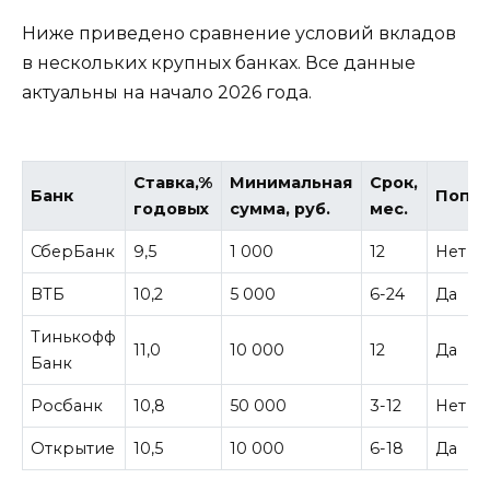
Ниже приведено сравнение условий вкладов
в нескольких крупных банках. Все данные
актуальны на начало 2026 года.
Ставка,%
Минимальная
Срок,
Банк
Попо
годовых
сумма, руб.
мес.
СберБанк
9,5
1 000
12
Нет
ВТБ
10,2
5 000
6-24
Да
Тинькофф
11,0
10 000
12
Да
Банк
Росбанк
10,8
50 000
3-12
Нет
Открытие
10,5
10 000
6-18
Да