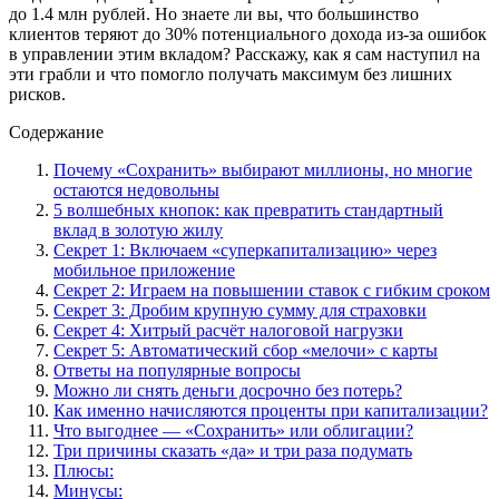
до 1.4 млн рублей. Но знаете ли вы, что большинство
клиентов теряют до 30% потенциального дохода из-за ошибок
в управлении этим вкладом? Расскажу, как я сам наступил на
эти грабли и что помогло получать максимум без лишних
рисков.
Содержание
Почему «Сохранить» выбирают миллионы, но многие
остаются недовольны
5 волшебных кнопок: как превратить стандартный
вклад в золотую жилу
Секрет 1: Включаем «суперкапитализацию» через
мобильное приложение
Секрет 2: Играем на повышении ставок с гибким сроком
Секрет 3: Дробим крупную сумму для страховки
Секрет 4: Хитрый расчёт налоговой нагрузки
Секрет 5: Автоматический сбор «мелочи» с карты
Ответы на популярные вопросы
Можно ли снять деньги досрочно без потерь?
Как именно начисляются проценты при капитализации?
Что выгоднее — «Сохранить» или облигации?
Три причины сказать «да» и три раза подумать
Плюсы:
Минусы: