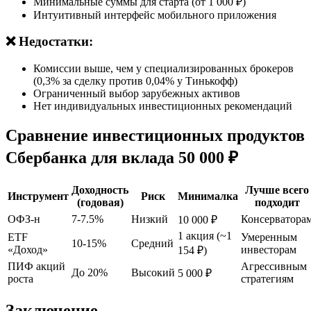
Минимальные суммы для старта (от 1 000 ₽)
Интуитивный интерфейс мобильного приложения
❌ Недостатки:
Комиссии выше, чем у специализированных брокеров
(0,3% за сделку против 0,04% у Тинькофф)
Ограниченный выбор зарубежных активов
Нет индивидуальных инвестиционных рекомендаций
Сравнение инвестиционных продуктов
Сбербанка для вклада 50 000 ₽
Доходность
Лучше всего
Инструмент
Риск
Минималка
(годовая)
подходит
ОФЗ-н
7-7.5%
Низкий
Консерватора
10 000 ₽
1 акция (~1
ETF
Умеренным
10-15%
Средний
«Доход»
инвесторам
154 ₽)
ПИФ акций
Агрессивным
До 20%
Высокий
5 000 ₽
роста
стратегиям
Заключение