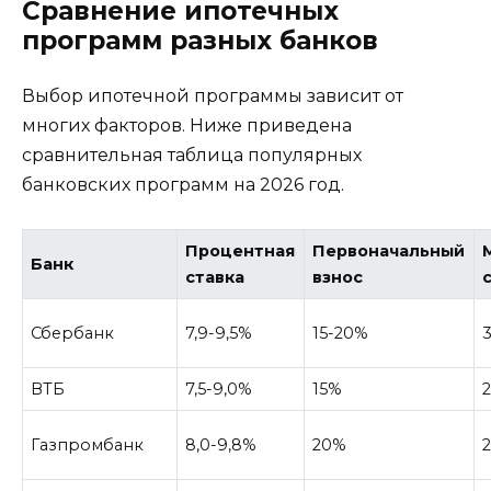
Сравнение ипотечных
программ разных банков
Выбор ипотечной программы зависит от
многих факторов. Ниже приведена
сравнительная таблица популярных
банковских программ на 2026 год.
Процентная
Первоначальный
Банк
ставка
взнос
Сбербанк
7,9-9,5%
15-20%
ВТБ
7,5-9,0%
15%
2
Газпромбанк
8,0-9,8%
20%
2