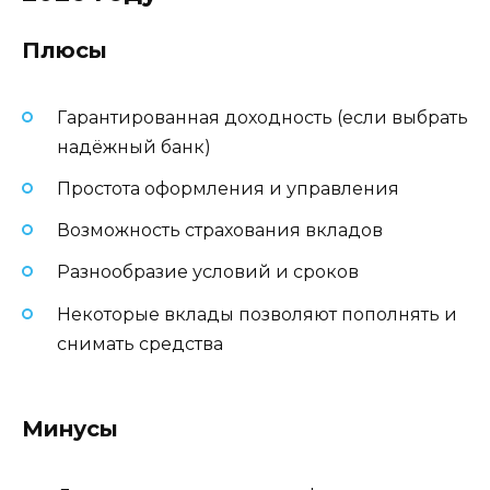
Плюсы
Гарантированная доходность (если выбрать
надёжный банк)
Простота оформления и управления
Возможность страхования вкладов
Разнообразие условий и сроков
Некоторые вклады позволяют пополнять и
снимать средства
Минусы