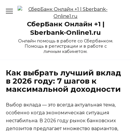
Перейти
к
содержанию
СберБанк Онлайн +1 |
Sberbank-Online1.ru
Онлайн помощь в работе со Сбербанком.
Помощь в регистрации и в работе с
личным кабинетом.
Как выбрать лучший вклад
в 2026 году: 7 шагов к
максимальной доходности
Выбор вклада — это всегда актуальная тема,
особенно когда экономическая ситуация
нестабильна. В 2026 году рынок банковских
депозитов предлагает множество вариантов,