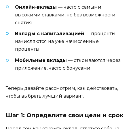
Онлайн-вклады
— часто с самыми
высокими ставками, но без возможности
снятия
Вклады с капитализацией
— проценты
начисляются на уже начисленные
проценты
Мобильные вклады
— открываются через
приложение, часто с бонусами
Теперь давайте рассмотрим, как действовать,
чтобы выбрать лучший вариант.
Шаг 1: Определите свои цели и срок
Перед тем как открыть вклад, ответьте себе на