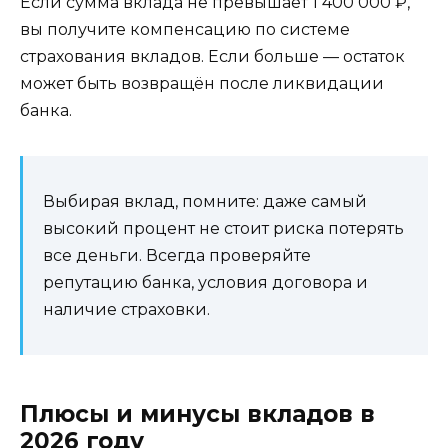
Если сумма вклада не превышает 1 400 000 ₽,
вы получите компенсацию по системе
страхования вкладов. Если больше — остаток
может быть возвращён после ликвидации
банка.
Выбирая вклад, помните: даже самый
высокий процент не стоит риска потерять
все деньги. Всегда проверяйте
репутацию банка, условия договора и
наличие страховки.
Плюсы и минусы вкладов в
2026 году