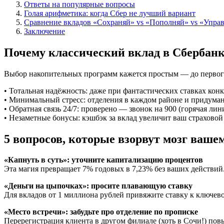
Ответы на популярные вопросы
Голая арифметика: когда Сбер не лучший вариант
Сравнение вкладов «Сохраняй» vs «Пополняй» vs «Управ
Заключение
Почему классический вклад в Сбербанк
Выбор накопительных программ кажется простым — до первого 
• Тотальная надёжность: даже при фантастических ставках кон
• Минимальный стресс: отделения в каждом районе и придума
• Обратная связь 24/7: проверено — звонок на 900 (горячая ли
• Незаметные бонусы: кэшбэк за вклад увеличит ваш страхово
5 вопросов, которые взорвут мозг ваше
«Капнуть в суть»: уточните капитализацию процентов
Эта магия превращает 7% годовых в 7,23% без ваших действий.
«Деньги на цыпочках»: просите плавающую ставку
Для вкладов от 1 миллиона рублей привяжите ставку к ключево
«Место встречи»: забудьте про отделение по прописке
Перерегистрация клиента в другом филиале (хоть в Сочи!) по