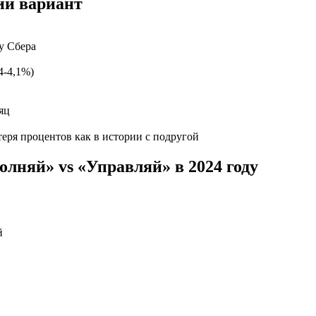
ий вариант
у Сбера
4-4,1%)
яц
еря процентов как в истории с подругой
лняй» vs «Управляй» в 2024 году
й