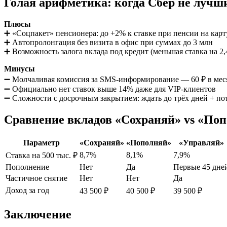
Голая арифметика: когда Сбер не лучш
Плюсы
➕ «Соцпакет» пенсионера: до +2% к ставке при пенсии на карт
➕ Автопролонгация без визита в офис при суммах до 3 млн
➕ Возможность залога вклада под кредит (меньшая ставка на 2,
Минусы
➖ Молчаливая комиссия за SMS-информирование — 60 ₽ в мес
➖ Официально нет ставок выше 14% даже для VIP-клиентов
➖ Сложности с досрочным закрытием: ждать до трёх дней + пот
Сравнение вкладов «Сохраняй» vs «Попо
Параметр
«Сохраняй»
«Пополняй»
«Управляй»
8,7%
8,1%
7,9%
Ставка на 500 тыс. ₽
Пополнение
Нет
Да
Первые 45 дне
Частичное снятие
Нет
Нет
Да
Доход за год
43 500 ₽
40 500 ₽
39 500 ₽
Заключение