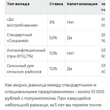
Тип вклада
Ставка
Капитализация
чер
год
«До
515
3%
Нет
востребования»
000
Стандартный
528
5,5%
Да
«Сохраняй»
165 
Антиинфляционный
537
7,5%
Нет
(при ИПЦ 7%)
500 
Сезонный для
537
7,2%
Да
сельских районов
400
Как видно, разница между стандартными и
специальными предложениями – около 10 000
рублей с полумиллиона. При кажущейся
небольшой разнице, за 5 лет вы теряете почти