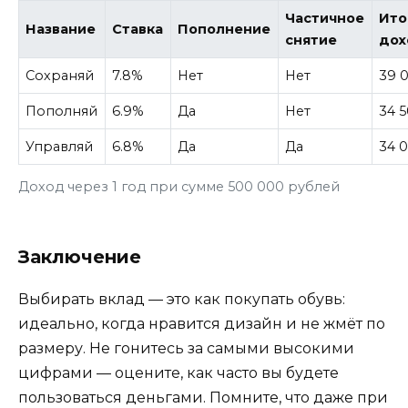
Частичное
Ито
Название
Ставка
Пополнение
снятие
дох
Сохраняй
7.8%
Нет
Нет
39 
Пополняй
6.9%
Да
Нет
34 
Управляй
6.8%
Да
Да
34 
Доход через 1 год при сумме 500 000 рублей
Заключение
Выбирать вклад — это как покупать обувь:
идеально, когда нравится дизайн и не жмёт по
размеру. Не гонитесь за самыми высокими
цифрами — оцените, как часто вы будете
пользоваться деньгами. Помните, что даже при